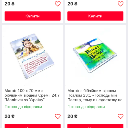
20
20
₴
₴
Купити
Купити
Магніт 100 х 70 мм з
Магніт з біблійним віршем
біблійним віршем Єремії 24:7
Псалом 23:1 «Господь мій
"Моліться за Україну"
Пастир, тому в недостатку не
буду!»
Готово до відправки
Готово до відправки
20
20
₴
₴