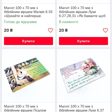
Магніт 100 х 70 мм з
Магніт 100 х 70 мм з
біблійним віршем Матвія 6:33
біблійним віршем Луки
«Шукайте ж найперше
6:27,28,31 «Як бажаєте щоб
Царства Божого »
вам люди чинили так само
Готово до відправки
В наявності
чиніть і ви!»
20
20
₴
₴
Купити
Купити
Магніт 100 х 70 мм з
Магніт 100 х 70 мм з
біблійним віршем Псалом
біблійним віршем Луки 6:37