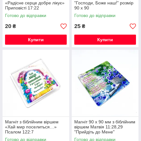
«Радісне серце добре лікує»
"Господи, Боже наш!" розмір
Приповісті 17:22
90 х 90
Готово до відправки
Готово до відправки
20
25
₴
₴
Купити
Купити
Магніт з біблійним віршем
Магніт 90 х 90 мм з біблійним
«Хай мир поселиться…»
віршем Матвія 11:28,29
Псалом 122:7
"Прийдіть до Мене"
Готово до відправки
Готово до відправки