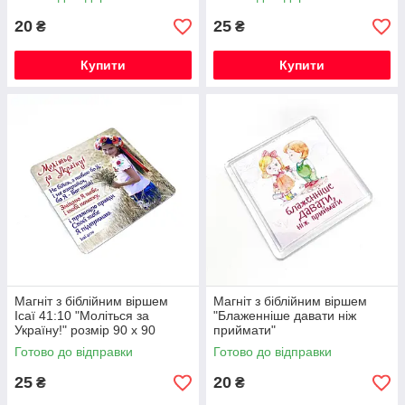
20
25
₴
₴
Купити
Купити
Магніт з біблійним віршем
Магніт з біблійним віршем
Ісаї 41:10 "Моліться за
"Блаженніше давати ніж
Україну!" розмір 90 х 90
приймати"
Готово до відправки
Готово до відправки
25
20
₴
₴