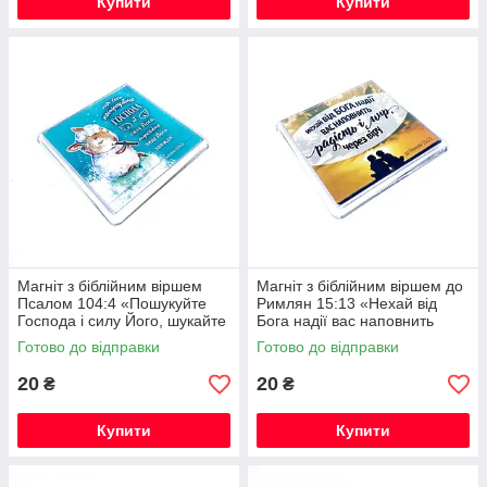
Купити
Купити
Магніт з біблійним віршем
Магніт з біблійним віршем до
Псалом 104:4 «Пошукуйте
Римлян 15:13 «Нехай від
Господа і силу Його, шукайте
Бога надії вас наповнить
лице Його завжди!»
радість і мир через віру!»
Готово до відправки
Готово до відправки
20
20
₴
₴
Купити
Купити