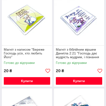
Магніт з написом "Береже
Магніт з біблійним віршем
Господь усіх, хто любить
Даниїла 2:21 "Господь дає
Його"
мудрість мудрим, і пізнання
розумним!»
Готово до відправки
Готово до відправки
20
20
₴
₴
Купити
Купити