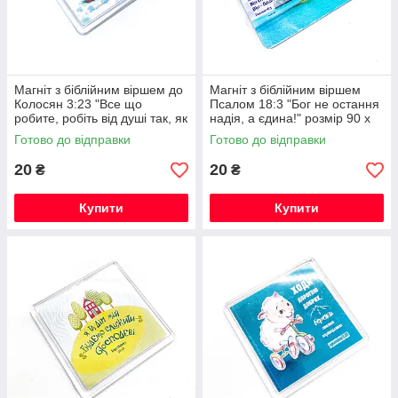
Магніт з біблійним віршем до
Магніт з біблійним віршем
Колосян 3:23 "Все що
Псалом 18:3 "Бог не остання
робите, робіть від душі так, як
надія, а єдина!" розмір 90 х
Господу!»
90
Готово до відправки
Готово до відправки
20
20
₴
₴
Купити
Купити