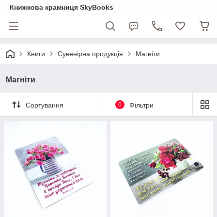
Книжкова крамниця SkyBooks
Книги
Сувенірна продукція
Магніти
Магніти
Сортування
0
Фільтри