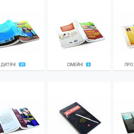
ДИТЯЧІ
СІМЕЙНІ
ПРО
97
9