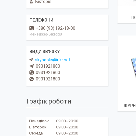
Вікторія
П
+380 (93) 192-18-00
менеджер Вікторія
skybooks@ukr.net
0931921800
0931921800
0931921800
Графік роботи
ЖУРН
Понеділок
09:00
20:00
Вівторок
09:00
20:00
Середа
09:00
20:00