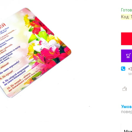
Готов
Код:
+3
м
повер