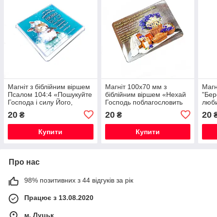
Магніт з біблійним віршем
Магніт 100х70 мм з
Магн
Псалом 104:4 «Пошукуйте
біблійним віршем «Нехай
"Бер
Господа і силу Його,
Господь поблагословить
люби
шукайте лице Його
тебе і нехай Він тебе
20
20
20
₴
₴
завжди!»
стереже»
Купити
Купити
Про нас
98% позитивних з 44 відгуків за рік
Працює з 13.08.2020
м. Луцьк