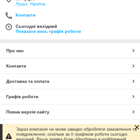
Луцьк, Україна
Контакти
Сьогодні вихідний
Показати весь графік роботи
Про нас
Контакти
Доставка та оплата
Графік роботи
Повна версія сайту
Сайт створено на маркетплейсі
Prom.ua
Зараз компанія не може швидко обробляти замовлення та
повідомлення, оскільки за її графіком роботи сьогодні
вихідний. Ваша заявка буде оброблена в найближчий