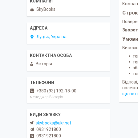
Компані
SkyBooks
Строк
Поверн
Зворот
Луцьк, Україна
Умови
Ви може
то
то
Вікторія
зб
то
Відпов
належно
+380 (93) 192-18-00
що не п
менеджер Вікторія
skybooks@ukr.net
0931921800
0931921800