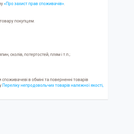
ну
«Про захист прав споживачів»
.
товару покупцем.
н, сколів, потертостей, плям і т.п.;
 споживачеві в обміні та поверненні товарів
му
Переліку непродовольчих товарів належної якості,