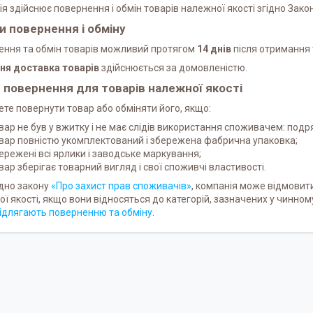
я здійснює повернення і обмін товарів належної якості згідно Зако
и повернення і обміну
ення та обмін товарів можливий протягом
14 днів
після отримання 
ня доставка товарів
здійснюється за домовленістю.
 повернення для товарів належної якості
те повернути товар або обміняти його, якщо:
вар не був у вжитку і не має слідів використання споживачем: подряпи
вар повністю укомплектований і збережена фабрична упаковка;
ережені всі ярлики і заводське маркування;
вар зберігає товарний вигляд і свої споживчі властивості.
ідно закону
«Про захист прав споживачів»
, компанія може відмовити
ї якості, якщо вони відносяться до категорій, зазначених у чинно
ідлягають поверненню та обміну
.