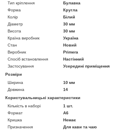
Тип кріплення
Булавка
Форма
Кругла
Колір
Білий
Діаметр
30 мм
Висота
30 мм
Країна виробник
Україна
Стан
Новий
Виробник
Primera
Спосіб встановлення
Настінний
Застосування
Усередині приміщення
Розміри
Ширина
10 мм
Довжина
14
Користувальницькі характеристики
Кількість в наборі
1 шт.
Формат
А6
Кришка
Немає
Призначення
Для кави та чаю