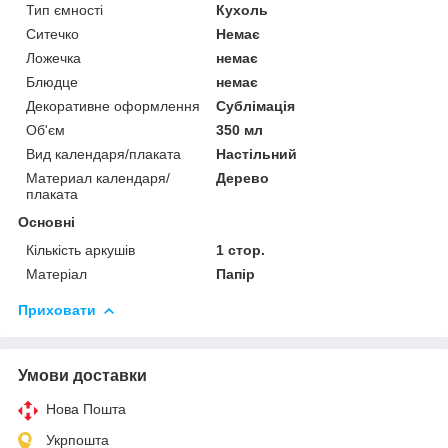
Тип ємності
Кухоль
Ситечко
Немає
Ложечка
немає
Блюдце
немає
Декоративне оформлення
Сублімація
Об'єм
350 мл
Вид календаря/плаката
Настільний
Материал календаря/
Дерево
плаката
Основні
Кількість аркушів
1 стор.
Матеріал
Папір
Приховати
Умови доставки
Нова Пошта
Укрпошта