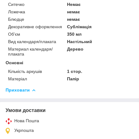
Ситечко
Немає
Ложечка
немає
Блюдце
немає
Декоративне оформлення
Сублімація
Об'єм
350 мл
Вид календаря/плаката
Настільний
Материал календаря/
Дерево
плаката
Основні
Кількість аркушів
1 стор.
Матеріал
Папір
Приховати
Умови доставки
Нова Пошта
Укрпошта