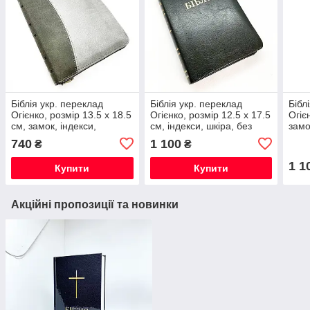
Біблія укр. переклад
Біблія укр. переклад
Бібл
Огієнко, розмір 13.5 х 18.5
Огієнко, розмір 12.5 х 17.5
Огіє
см, замок, індекси,
см, індекси, шкіра, без
замо
замінник, темно - сіра
замка чорний
бор
740
1 100
₴
₴
1 1
Купити
Купити
Акційні пропозиції та новинки