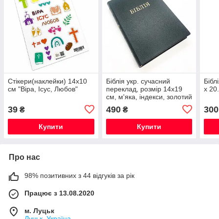
Стікери(наклейки) 14х10
Біблія укр. сучасний
Бібл
см "Віра, Ісус, Любов"
переклад, розмір 14х19
х 20
см, м'яка, індекси, золотий
зріз, чорна
39
490
300
₴
₴
Купити
Купити
Про нас
98% позитивних з 44 відгуків за рік
Працює з 13.08.2020
м. Луцьк
Луцьк, Україна