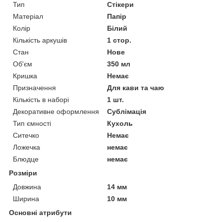
Тип
Стікери
Матеріал
Папір
Колір
Білий
Кількість аркушів
1 стор.
Стан
Нове
Об'єм
350 мл
Кришка
Немає
Призначення
Для кави та чаю
Кількість в наборі
1 шт.
Декоративне оформлення
Сублімація
Тип ємності
Кухоль
Ситечко
Немає
Ложечка
немає
Блюдце
немає
Розміри
Довжина
14 мм
Ширина
10 мм
Основні атрибути