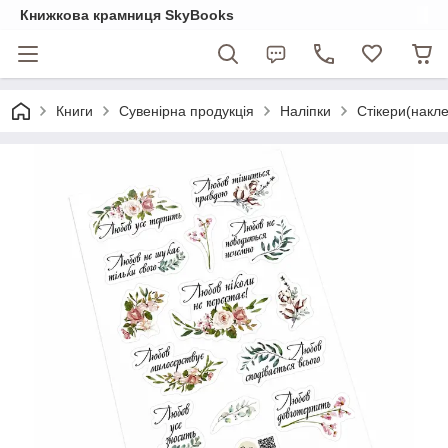
Книжкова крамниця SkyBooks
Книги
Сувенірна продукція
Наліпки
Стікери(накл