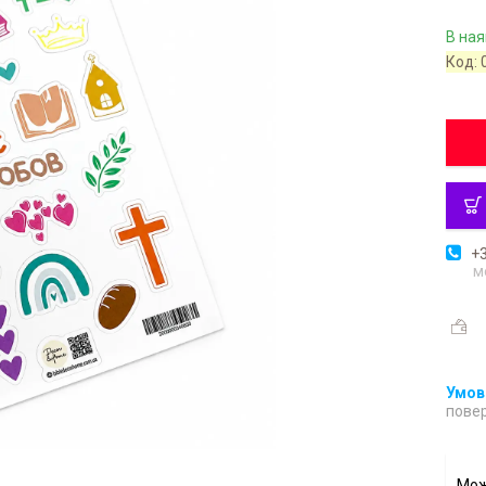
В ная
Код:
+3
м
повер