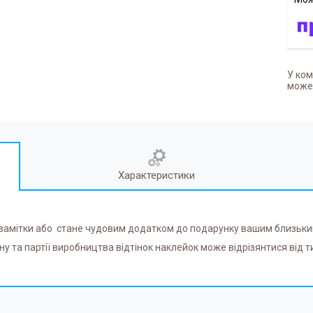
У ком
может
Характеристики
і замітки або стане чудовим додатком до подарунку вашим близьки
у та партії виробництва відтінок наклейок може відрізянтися від т