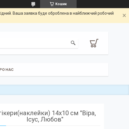
Кошик
ихідний. Ваша заявка буде оброблена в найближчий робочий
РО НАС
тікери(наклейки) 14х10 см "Віра,
Ісус, Любов"