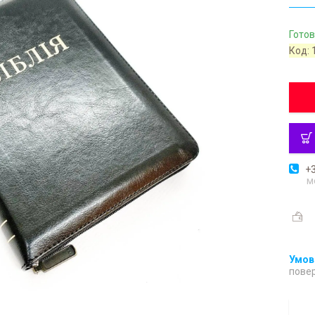
Готов
Код:
+3
м
повер