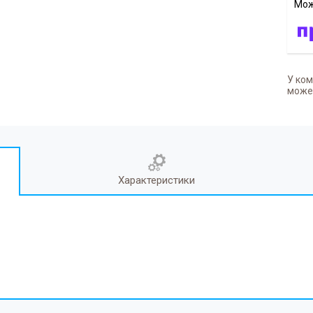
У ком
может
Характеристики