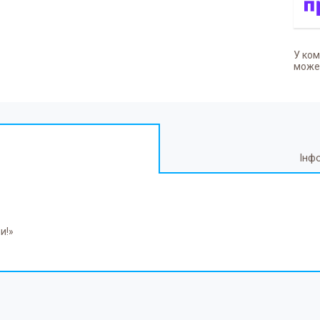
У ком
может
Інф
и!»