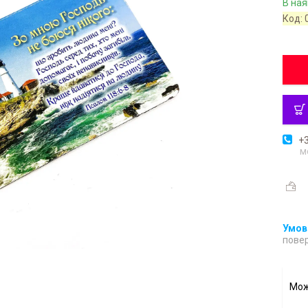
В ная
Код:
+3
м
повер