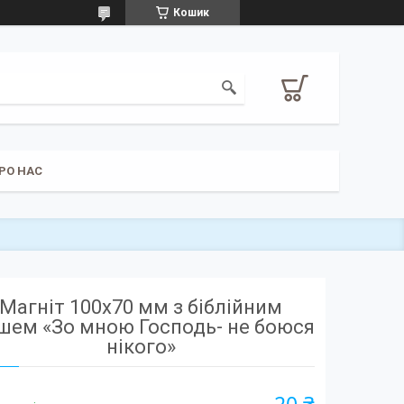
Кошик
РО НАС
Магніт 100х70 мм з біблійним
шем «Зо мною Господь- не боюся
нікого»
20 ₴