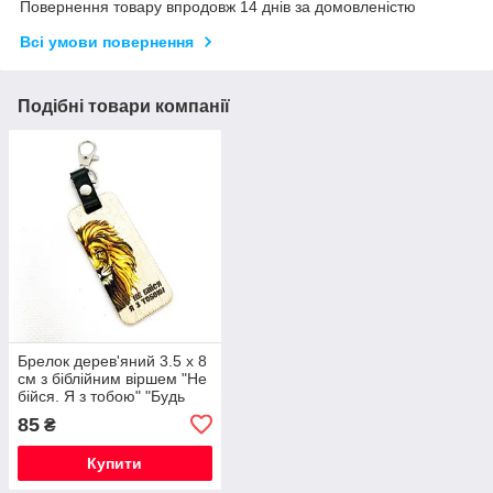
Повернення товару впродовж 14 днів за домовленістю
Всі умови повернення
Подібні товари компанії
Брелок дерев'яний 3.5 х 8
см з біблійним віршем "Не
бійся. Я з тобою" "Будь
сильний та відважний" лев
85
₴
Купити