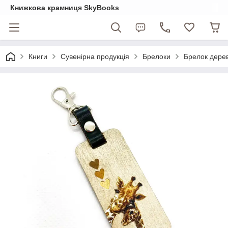
Книжкова крамниця SkyBooks
Книги
Сувенірна продукція
Брелоки
Брелок дерев