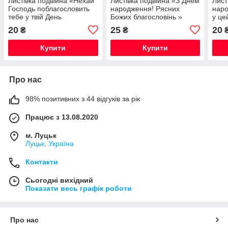
Листівка подвійна «Нехай
Листівка подвійна «З Днем
Лист
Господь поблагословить
народження! Рясних
наро
тебе у твій День
Божих благословінь »
у це
народження!"
рожева
20
25
20
₴
₴
Купити
Купити
Про нас
98% позитивних з 44 відгуків за рік
Працює з 13.08.2020
м. Луцьк
Луцьк, Україна
Контакти
Сьогодні вихідний
Показати весь графік роботи
Про нас