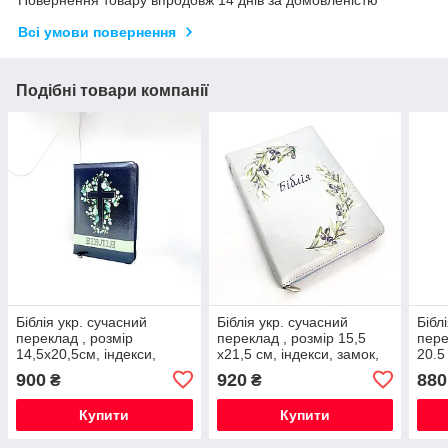
Повернення товару впродовж 14 днів за домовленістю
Всі умови повернення
Подібні товари компанії
Біблія укр. сучасний
Біблія укр. сучасний
Бібл
переклад , розмір
переклад , розмір 15,5
пере
14,5х20,5см, індекси,
х21,5 см, індекси, замок,
20.5
замок, замшкіри
замшкіри, кольорова
інде
900
920
880
₴
₴
Купити
Купити