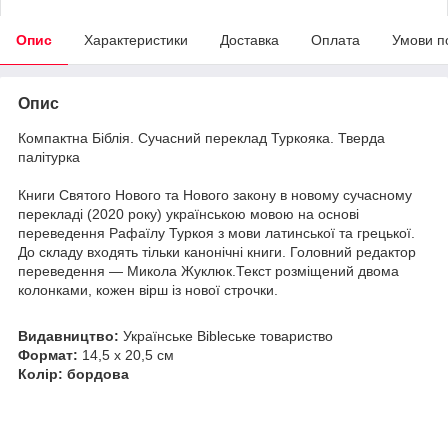
Опис
Характеристики
Доставка
Оплата
Умови п
Опис
Компактна Біблія. Сучасний переклад Туркояка. Тверда
палітурка
Книги Святого Нового та Нового закону в новому сучасному
перекладі (2020 року) українською мовою на основі
переведення Рафаїлу Туркоя з мови латинської та грецької.
До складу входять тільки канонічні книги. Головний редактор
переведення — Микола Жуклюк.Текст розміщений двома
колонками, кожен вірш із нової строчки.
Видавництво:
Українське Bibleське товариство
Формат:
14,5 х 20,5 см
Колір: бордова