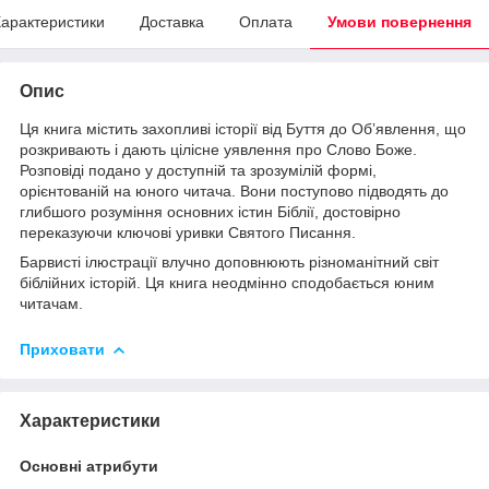
арактеристики
Доставка
Оплата
Умови повернення
Опис
Ця книга містить захопливі історії від Буття до Обʼявлення, що
розкривають і дають цілісне уявлення про Слово Боже.
Розповіді подано у доступній та зрозумілій формі,
орієнтованій на юного читача. Вони поступово підводять до
глибшого розуміння основних істин Біблії, достовірно
переказуючи ключові уривки Святого Писання.
Барвисті ілюстрації влучно доповнюють різноманітний світ
біблійних історій. Ця книга неодмінно сподобається юним
читачам.
Приховати
Характеристики
Основні атрибути