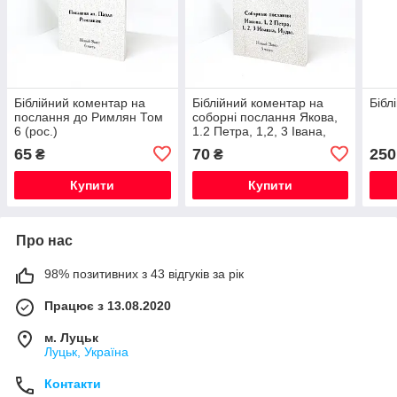
Біблійний коментар на
Біблійний коментар на
Біблі
послання до Римлян Том
соборні послання Якова,
6 (рос.)
1.2 Петра, 1,2, 3 Івана,
Юди Том 5 (рос.)
65
70
250
₴
₴
Купити
Купити
Про нас
98% позитивних з 43 відгуків за рік
Працює з 13.08.2020
м. Луцьк
Луцьк, Україна
Контакти