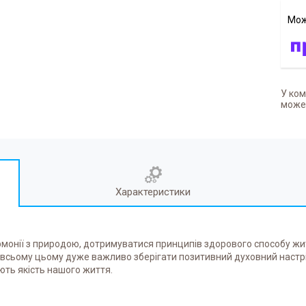
У ком
может
Характеристики
армонії з природою, дотримуватися принципів здорового способу жит
при всьому цьому дуже важливо зберігати позитивний духовний настр
ють якість нашого життя.