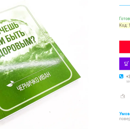
Готов
Код:
+3
м
повер