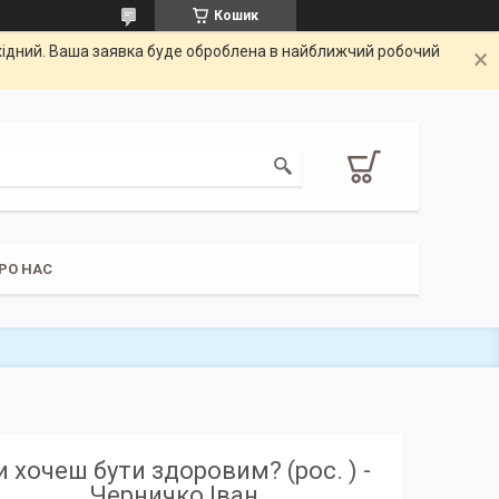
Кошик
ихідний. Ваша заявка буде оброблена в найближчий робочий
РО НАС
и хочеш бути здоровим? (рос. ) -
Черничко Іван