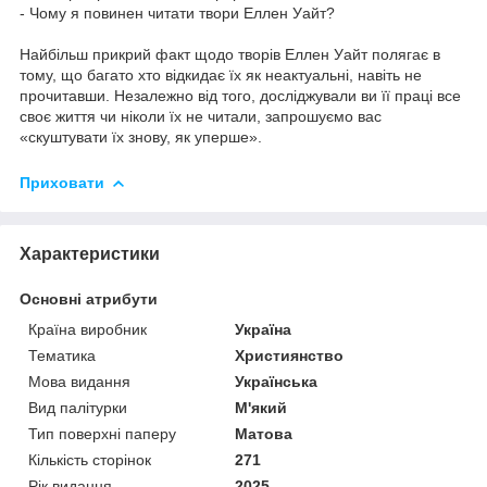
- Чому я повинен читати твори Еллен Уайт?
Найбільш прикрий факт щодо творів Еллен Уайт полягає в
тому, що багато хто відкидає їх як неактуальні, навіть не
прочитавши. Незалежно від того, досліджували ви її праці все
своє життя чи ніколи їх не читали, запрошуємо вас
«скуштувати їх знову, як уперше».
Приховати
Характеристики
Основні атрибути
Країна виробник
Україна
Тематика
Християнство
Мова видання
Українська
Вид палітурки
М'який
Тип поверхні паперу
Матова
Кількість сторінок
271
Рік видання
2025