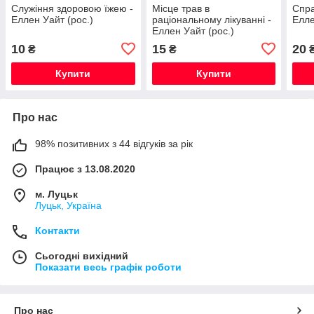
Служіння здоровою їжею -
Місце трав в
Спра
Еллен Уайт (рос.)
раціональному лікуванні -
Елле
Еллен Уайт (рос.)
10
15
20
₴
₴
Купити
Купити
Про нас
98% позитивних з 44 відгуків за рік
Працює з 13.08.2020
м. Луцьк
Луцьк, Україна
Контакти
Сьогодні вихідний
Показати весь графік роботи
Про нас