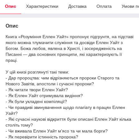
Опис
Характеристики
Доставка
Оплата
Умови п
Опис
Книга «Розуміння Еллен Уайт» пропонує підгрунтя, на підставі
якого можна тлумачити служіння та досвіди Еллен Уайт з
Богом. Божа любов, явлена в Христі, і зосередженість на
Писанні — два основних принципи, які характеризують її
праці.
У цій книзі розглянуті такі теми:
- Дар пророцтва: чим відрізняються пророки Старого та
Нового Завітів, апостоли і сучасні пророки?
- Як читати твори Еллен Уайт?
- Як Еллен Уайт отримувала видіння?
- Як були укладені компіляції?
- Чи правдиві звинувачення щодо плагіату в працях Еллен
Уайт?
- Які сучасні наукові відкриття були описані Еллен Уайт кілька
століть тому?
- Чи вживала Еллен Уайт м'ясо та чи мала борги?
- Як перевірити істинність пророка?