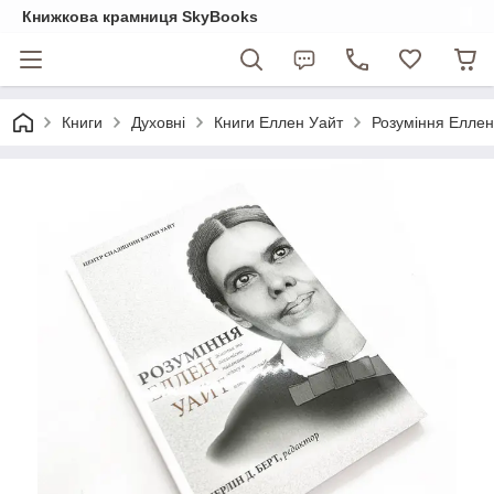
Книжкова крамниця SkyBooks
Книги
Духовні
Книги Еллен Уайт
Розуміння Еллен