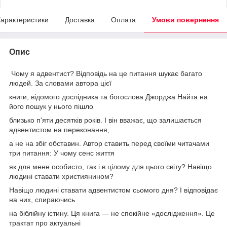
арактеристики
Доставка
Оплата
Умови повернення
Опис
Чому я адвентист? Відповідь на це питання шукає багато
людей. За словами автора цієї
книги, відомого дослідника та богослова Джорджа Найта на
його пошук у нього пішло
близько п'яти десятків років. І він вважає, що залишається
адвентистом на переконання,
а не на збіг обставин. Автор ставить перед своїми читачами
три питання: У чому сенс життя
як для мене особисто, так і в цілому для цього світу? Навіщо
людині ставати християнином?
Навіщо людині ставати адвентистом сьомого дня? І відповідає
на них, спираючись
на біблійну істину. Ця книга — не спокійне «дослідження». Це
трактат про актуальні