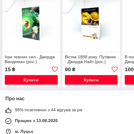
Ігри темних сил - Джордж
Вістка 1888 року. Путівник
В по
Вандеман (рос.)
- Джордж Найт (рос.)
Джор
15
90
100
₴
₴
Купити
Купити
Про нас
98% позитивних з 44 відгуків за рік
Працює з 13.08.2020
м. Луцьк