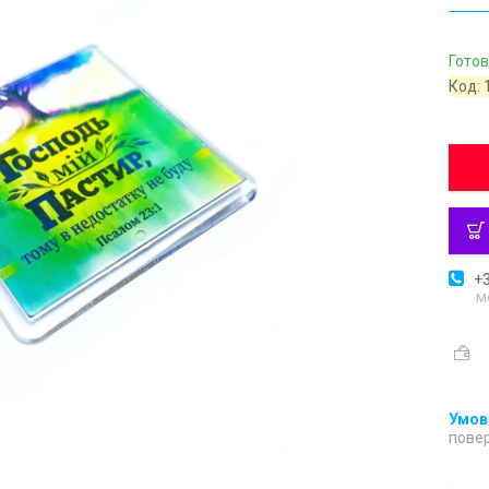
Готов
Код:
+3
м
повер