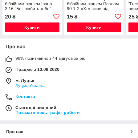
біблійним віршем Івана
біблійним віршем Псалом
"Гос
3:16 "Бог любить тебе"
90:1-2 «Хто живе під
розм
покровом Всевишнього"
20
15
25
₴
₴
Купити
Купити
Про нас
98% позитивних з 44 відгуків за рік
Працює з 13.08.2020
м. Луцьк
Луцьк, Україна
Контакти
Сьогодні вихідний
Показати весь графік роботи
Про нас