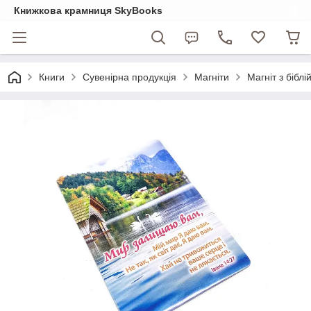
Книжкова крамниця SkyBooks
Книги
Сувенірна продукція
Магніти
Магніт з бібл