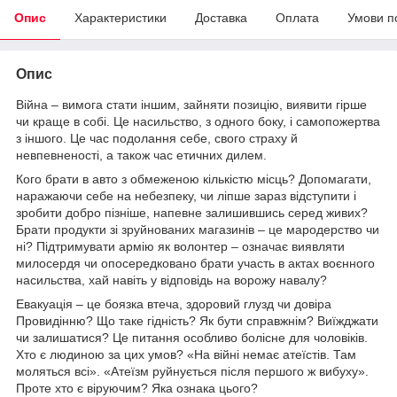
Опис
Характеристики
Доставка
Оплата
Умови п
Опис
Війна – вимога стати іншим, зайняти позицію, виявити гірше
чи краще в собі. Це насильство, з одного боку, і самопожертва
з іншого. Це час подолання себе, свого страху й
невпевненості, а також час етичних дилем.
Кого брати в авто з обмеженою кількістю місць? Допомагати,
наражаючи себе на небезпеку, чи ліпше зараз відступити і
зробити добро пізніше, напевне залишившись серед живих?
Брати продукти зі зруйнованих магазинів – це мародерство чи
ні? Підтримувати армію як волонтер – означає виявляти
милосердя чи опосередковано брати участь в актах воєнного
насильства, хай навіть у відповідь на ворожу навалу?
Евакуація – це боязка втеча, здоровий глузд чи довіра
Провидінню? Що таке гідність? Як бути справжнім? Виїжджати
чи залишатися? Це питання особливо болісне для чоловіків.
Хто є людиною за цих умов? «На війні немає атеїстів. Там
моляться всі». «Атеїзм руйнується після першого ж вибуху».
Проте хто є віруючим? Яка ознака цього?