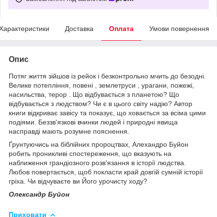
Характеристики
Доставка
Оплата
Умови повернення
Опис
Потяг життя зійшов із рейок і безконтрольно мчить до безодні.
Велике потепління, повені , землетруси , урагани, пожежі,
насильства, терор . Що відбувається з планетою? Що
відбувається з людством? Чи є в цього світу надію? Автор
книги відкриває завісу та показує, що ховається за всіма цими
подіями. Беззв'язкові вчинки людей і природні явища
насправді мають розумне пояснення.
Ґрунтуючись на біблійних пророцтвах, Алехандро Буйон
робить проникливі спостереження, що вказують на
наближення грандіозного розв'язання в історії людства.
Любов повертається, щоб покласти край довгій сумній історії
гріха. Чи відчуваєте ви Його урочисту ходу?
Олександр Буйон
Приховати