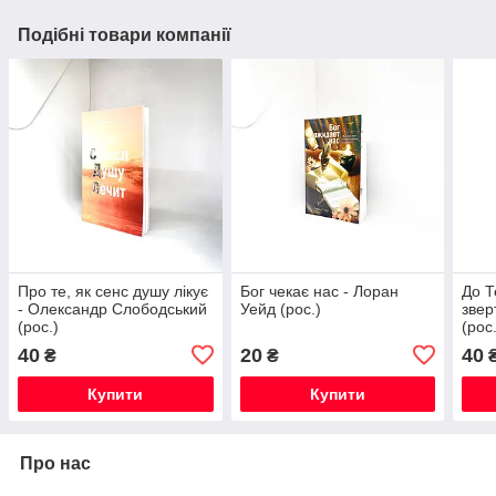
Подібні товари компанії
Про те, як сенс душу лікує
Бог чекає нас - Лоран
До Т
- Олександр Слободський
Уейд (рос.)
звер
(рос.)
(рос
40
20
40
₴
₴
Купити
Купити
Про нас