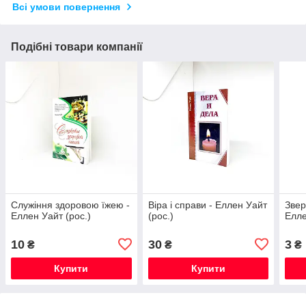
Всі умови повернення
Подібні товари компанії
Служіння здоровою їжею -
Віра і справи - Еллен Уайт
Звер
Еллен Уайт (рос.)
(рос.)
Елле
10
30
3
₴
₴
₴
Купити
Купити