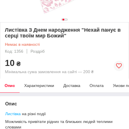
Листівка З Днем народження "Нехай панує в
серці твоїм мир Божий"
Немає в наявності
Код: 1356
Роздріб
10
₴
Мінімальна сума замовлення на сайті — 200 ₴
Опис
Характеристики
Доставка
Оплата
Умови п
Опис
Листівка
на різні події
Можливість привітати рідних та близьких людей теплими
словами