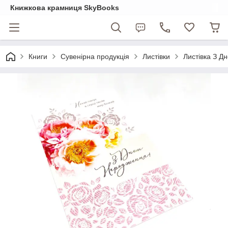
Книжкова крамниця SkyBooks
Книги
Сувенірна продукція
Листівки
Листівка З Д