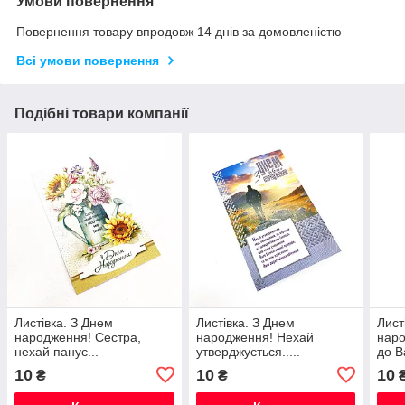
Умови повернення
Повернення товару впродовж 14 днів за домовленістю
Всі умови повернення
Подібні товари компанії
Листівка. З Днем
Листівка. З Днем
Лист
народження! Сестра,
народження! Нехай
наро
нехай панує...
утверджується.....
до В
10
10
10
₴
₴