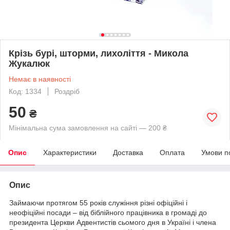
Крізь бурі, шторми, лихоліття - Микола
Жукалюк
Немає в наявності
Код: 1334
Роздріб
50
₴
Мінімальна сума замовлення на сайті — 200 ₴
Опис
Характеристики
Доставка
Оплата
Умови п
Опис
Займаючи протягом 55 років служіння різні офіційні і
неофіційні посади – від біблійного працівника в громаді до
президента Церкви Адвентистів сьомого дня в Україні і члена