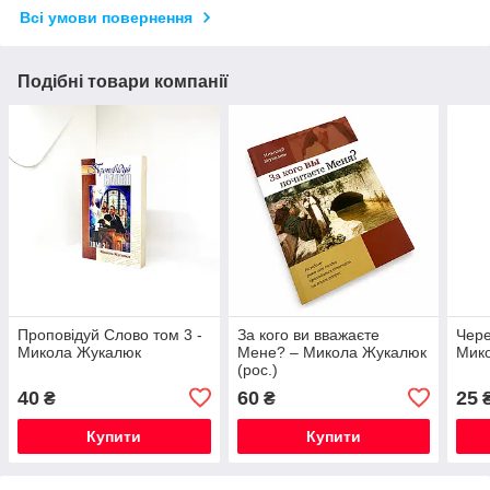
Всі умови повернення
Подібні товари компанії
Проповідуй Слово том 3 -
За кого ви вважаєте
Чере
Микола Жукалюк
Мене? – Микола Жукалюк
Мико
(рос.)
40
60
25
₴
₴
Купити
Купити