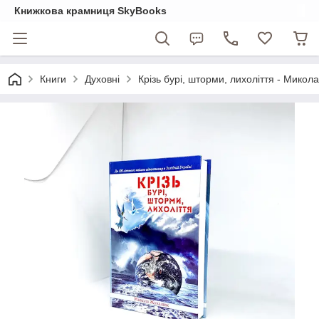
Книжкова крамниця SkyBooks
Книги
Духовні
Крізь бурі, шторми, лихоліття - Мико