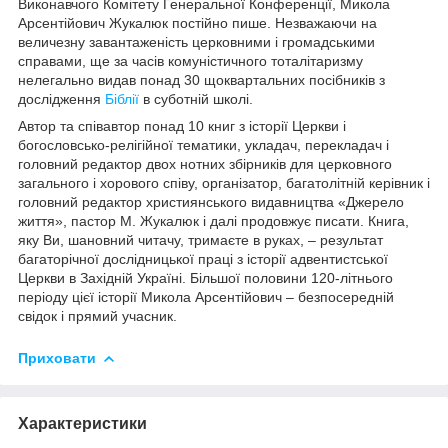
Виконавчого Комітету Генеральної Конференції, Микола
Арсентійович Жукалюк постійно пише. Незважаючи на
величезну завантаженість церковними і громадськими
справами, ще за часів комуністичного тоталітаризму
нелегально видав понад 30 щоквартальних посібників з
дослідження
Біблії
в суботній школі.
Автор та співавтор понад 10 книг з історії Церкви і
богословсько-релігійної тематики, укладач, перекладач і
головний редактор двох нотних збірників для церковного
загального і хорового співу, організатор, багатолітній керівник і
головний редактор християнського видавництва «Джерело
життя», пастор М. Жукалюк і далі продовжує писати. Книга,
яку Ви, шановний читачу, тримаєте в руках, – результат
багаторічної дослідницької праці з історії адвентистської
Церкви в Західній Україні. Більшої половини 120-літнього
періоду цієї історії Микола Арсентійович – безпосередній
свідок і прямий учасник.
Приховати
Характеристики