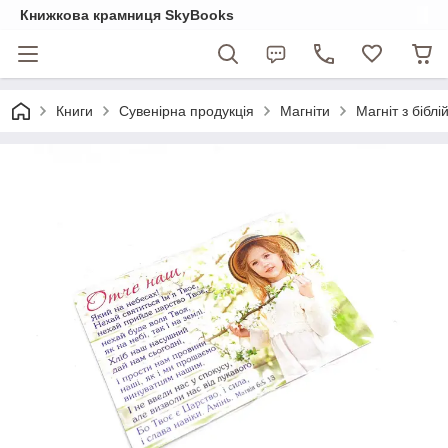
Книжкова крамниця SkyBooks
Книги
Сувенірна продукція
Магніти
Магніт з бібл