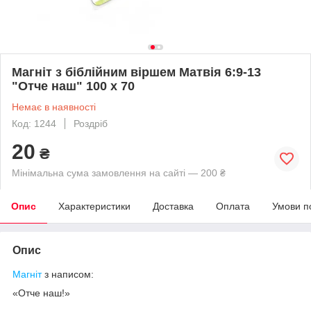
Магніт з біблійним віршем Матвія 6:9-13
"Отче наш" 100 х 70
Немає в наявності
Код: 1244
Роздріб
20
₴
Мінімальна сума замовлення на сайті — 200 ₴
Опис
Характеристики
Доставка
Оплата
Умови п
Опис
Магніт
з написом:
«Отче наш!»