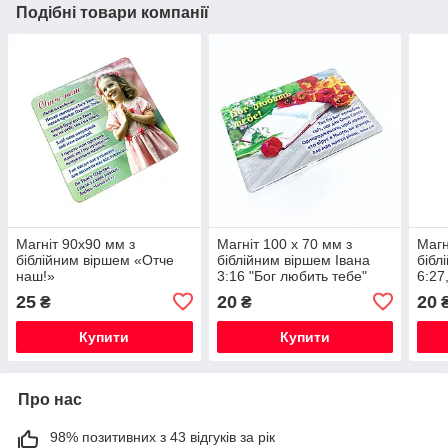
Подібні товари компанії
Магніт 90х90 мм з
Магніт 100 х 70 мм з
Магн
біблійним віршем «Отче
біблійним віршем Івана
бібл
наш!»
3:16 "Бог любить тебе"
6:27
щоб 
25
20
20
₴
₴
само
Купити
Купити
Про нас
98% позитивних з 43 відгуків за рік