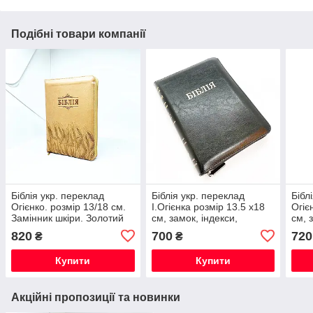
Подібні товари компанії
Біблія укр. переклад
Біблія укр. переклад
Бібл
Огієнко. розмір 13/18 см.
І.Огієнка розмір 13.5 х18
Огіє
Замінник шкіри. Золотий
см, замок, індекси,
см, 
зріз. Замок. Індекси
замшкіра
замі
820
700
720
₴
₴
Купити
Купити
Акційні пропозиції та новинки