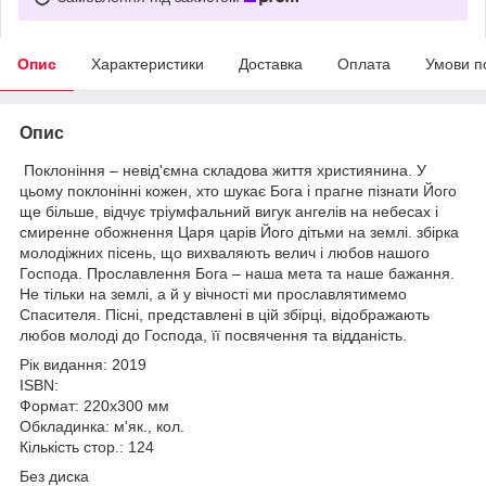
Опис
Характеристики
Доставка
Оплата
Умови п
Опис
Поклоніння – невід'ємна складова життя християнина. У
цьому поклонінні кожен, хто шукає Бога і прагне пізнати Його
ще більше, відчує тріумфальний вигук ангелів на небесах і
смиренне обожнення Царя царів Його дітьми на землі. збірка
молодіжних пісень, що вихваляють велич і любов нашого
Господа. Прославлення Бога – наша мета та наше бажання.
Не тільки на землі, а й у вічності ми прославлятимемо
Спасителя. Пісні, представлені в цій збірці, відображають
любов молоді до Господа, її посвячення та відданість.
Рік видання: 2019
ISBN:
Формат: 220x300 мм
Обкладинка: м'як., кол.
Кількість стор.: 124
Без диска