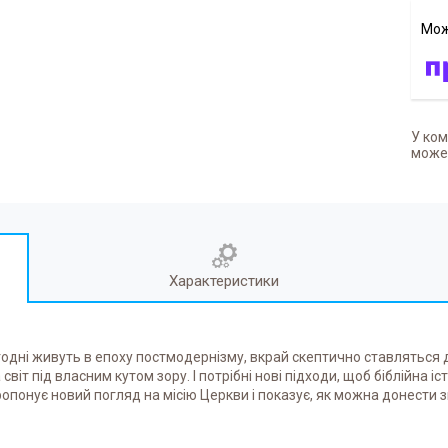
У ком
может
Характеристики
огодні живуть в епоху постмодернізму, вкрай скептично ставляться 
віт під власним кутом зору. І потрібні нові підходи, щоб біблійна іс
ропонує новий погляд на місію Церкви і показує, як можна донести з