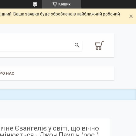
Кошик
ихідний. Ваша заявка буде оброблена в найближчий робочий
РО НАС
ічне Євангеліє у світі, що вічно
мінюється - Джон Паулін (рос.)