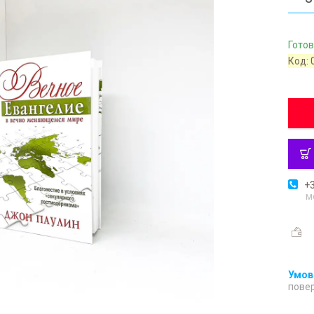
Готов
Код:
+3
м
повер