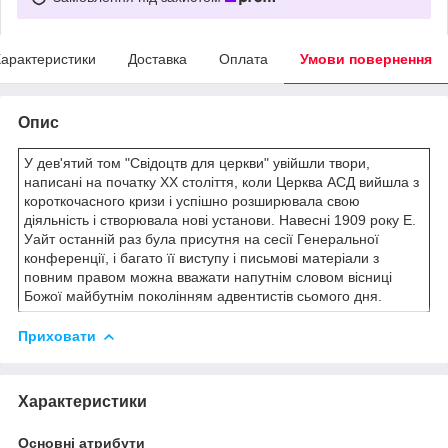
арактеристики
Доставка
Оплата
Умови повернення
Опис
У дев'ятий том "Свідоцтв для церкви" увійшли твори,
написані на початку ХХ століття, коли Церква АСД вийшла з
короткочасного кризи і успішно розширювала свою
діяльність і створювала нові установи. Навесні 1909 року Е.
Уайт останній раз була присутня на сесії Генеральної
конференції, і багато її виступу і письмові матеріали з
повним правом можна вважати напутнім словом вісниці
Божої майбутнім поколінням адвентистів сьомого дня.
Приховати
Характеристики
Основні атрибути