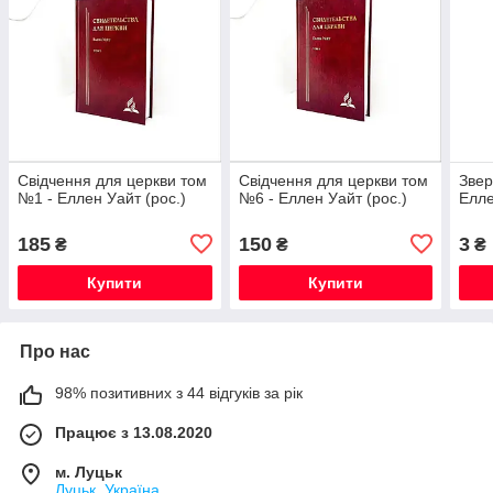
Свідчення для церкви том
Свідчення для церкви том
Звер
№1 - Еллен Уайт (рос.)
№6 - Еллен Уайт (рос.)
Елле
185
150
3
₴
₴
₴
Купити
Купити
Про нас
98% позитивних з 44 відгуків за рік
Працює з 13.08.2020
м. Луцьк
Луцьк, Україна