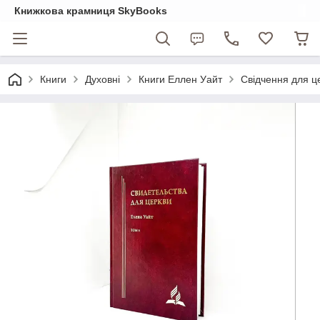
Книжкова крамниця SkyBooks
Книги
Духовні
Книги Еллен Уайт
Свідчення для ц