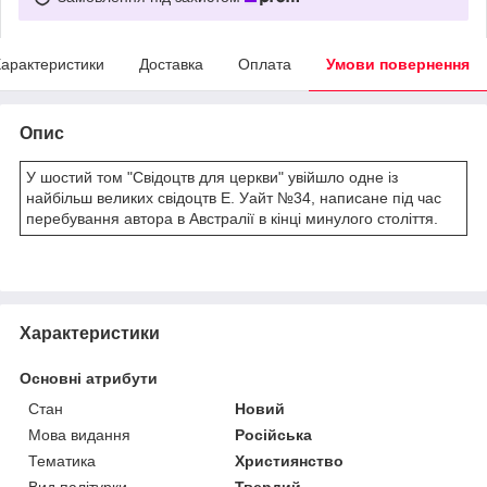
арактеристики
Доставка
Оплата
Умови повернення
Опис
У шостий том "Свідоцтв для церкви" увійшло одне із
найбільш великих свідоцтв Е. Уайт №34, написане під час
перебування автора в Австралії в кінці минулого століття.
Характеристики
Основні атрибути
Стан
Новий
Мова видання
Російська
Тематика
Християнство
Вид палітурки
Твердий