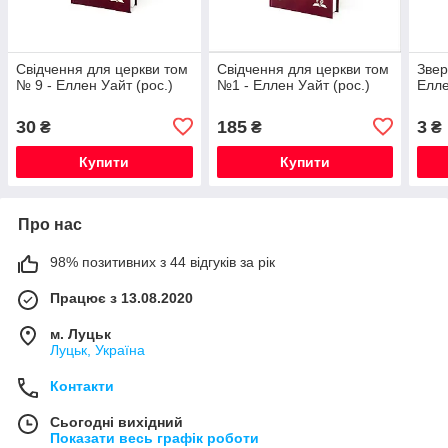
Свідчення для церкви том
Свідчення для церкви том
Звер
№ 9 - Еллен Уайт (рос.)
№1 - Еллен Уайт (рос.)
Елле
30
185
3
₴
₴
₴
Купити
Купити
Про нас
98% позитивних з 44 відгуків за рік
Працює з 13.08.2020
м. Луцьк
Луцьк, Україна
Контакти
Сьогодні вихідний
Показати весь графік роботи