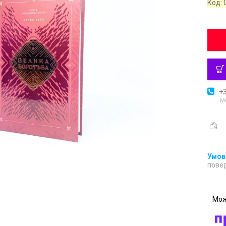
Код:
+3
м
повер