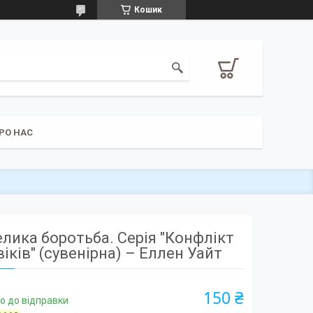
Кошик
РО НАС
елика боротьба. Серія "Конфлікт
віків" (сувенірна) – Еллен Уайт
150 ₴
о до відправки