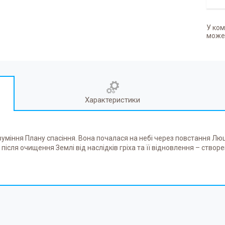
У ком
может
Характеристики
зуміння Плану спасіння. Вона почалася на небі через повстання Л
 після очищення Землі від наслідків гріха та її відновлення – ство