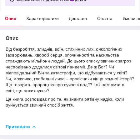
Опис
Характеристики
Доставка
Оплата
Умови п
Опис
Від безробіття, злиднів, воїн, стихійних лих, онкологічних
захворювань, хвороб серця, злочинності та насильства
страждають мільйони людей. До цього списку звичних загроз
несподівано додалися світові пандемії. Де ж Бог? Чи
відповідальний Він за катастрофи, що відбуваються у світі?
Чи, можливо, глобальні лиха – провісники кінця земної історії?
Що говорять пророцтва про сучасні події? І як нам жити в
світі, що похитнувся?
Ця книга розповідає про те, як знайти рятівну надію, коли
руйнується звичний спосіб життя.
Приховати