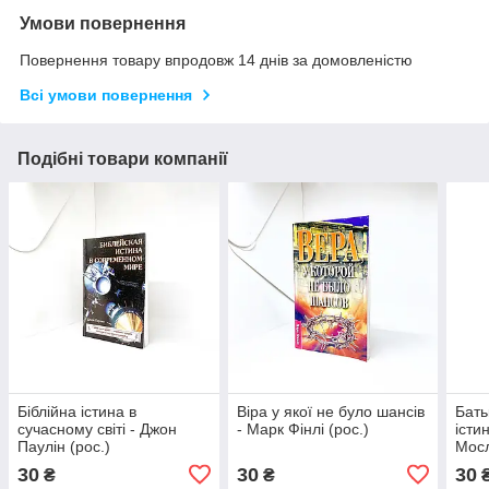
Умови повернення
Повернення товару впродовж 14 днів за домовленістю
Всі умови повернення
Подібні товари компанії
Біблійна істина в
Віра у якої не було шансів
Бать
сучасному світі - Джон
- Марк Фінлі (рос.)
істи
Паулін (рос.)
Мосл
30
30
30
₴
₴