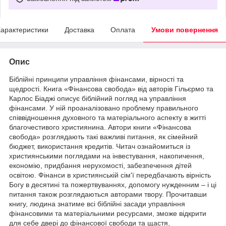
арактеристики
Доставка
Оплата
Умови повернення
Опис
Біблійні принципи управління фінансами, вірності та
щедрості.
Книга «Фінансова свобода» від авторів Гільєрмо та
Карлос Біаджі описує біблійний погляд на управління
фінансами. У ній проаналізовано проблему правильного
співвідношення духовного та матеріального аспекту в житті
благочестивого християнина. Автори книги «Фінансова
свобода» розглядають такі важливі питання, як сімейний
бюджет, використання кредитів. Читач ознайомиться із
християнськими поглядами на інвестування, накопичення,
економію, придбання нерухомості, забезпечення дітей
освітою. Фінанси в християнській сім'ї передбачають вірність
Богу в десятині та пожертвуваннях, допомогу нужденним – і ці
питання також розглядаються авторами твору.
Прочитавши
книгу, людина знатиме всі біблійні засади управління
фінансовими та матеріальними ресурсами, зможе відкрити
для себе двері до фінансової свободи та щастя,