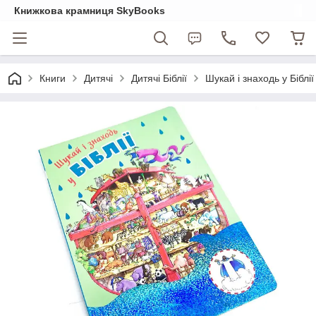
Книжкова крамниця SkyBooks
Книги
Дитячі
Дитячі Біблії
Шукай і знаходь у Біблії