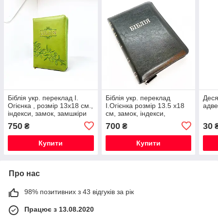
Біблія укр. переклад І.
Біблія укр. переклад
Деся
Огієнка , розмір 13х18 см.,
І.Огієнка розмір 13.5 х18
адве
індекси, замок, замшкіри
см, замок, індекси,
оливкова
замшкіра
750
700
30
₴
₴
Купити
Купити
Про нас
98% позитивних з 43 відгуків за рік
Працює з 13.08.2020