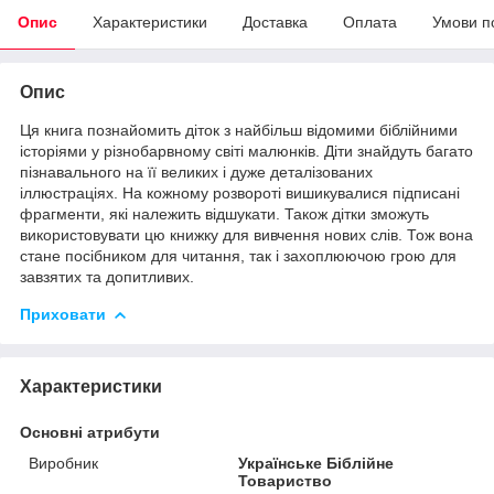
Опис
Характеристики
Доставка
Оплата
Умови п
Опис
Ця книга познайомить діток з найбільш відомими біблійними
історіями у різнобарвному світі малюнків. Діти знайдуть багато
пізнавального на її великих і дуже деталізованих
іллюстраціях. На кожному розвороті вишикувалися підписані
фрагменти, які належить відшукати. Також дітки зможуть
використовувати цю книжку для вивчення нових слів. Тож вона
стане посібником для читання, так і захоплюючою грою для
завзятих та допитливих.
Приховати
Характеристики
Основні атрибути
Виробник
Українське Біблійне
Товариство