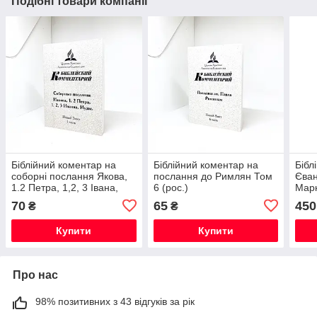
Подібні товари компанії
Біблійний коментар на
Біблійний коментар на
Бібл
соборні послання Якова,
послання до Римлян Том
Єван
1.2 Петра, 1,2, 3 Івана,
6 (рос.)
Марк
Юди Том 5 (рос.)
(рос
70
65
450
₴
₴
Купити
Купити
Про нас
98% позитивних з 43 відгуків за рік