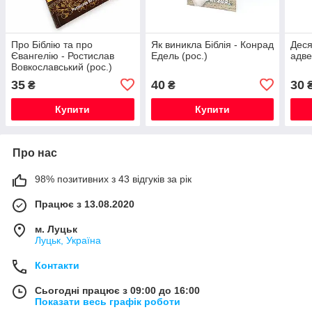
Про Біблію та про
Як виникла Біблія - Конрад
Деся
Євангелію - Ростислав
Едель (рос.)
адве
Вовкославський (рос.)
35
40
30
₴
₴
Купити
Купити
Про нас
98% позитивних з 43 відгуків за рік
Працює з 13.08.2020
м. Луцьк
Луцьк, Україна
Контакти
Сьогодні працює з 09:00 до 16:00
Показати весь графік роботи