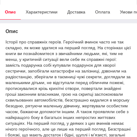
Опис
Характеристики
Доставка
Оплата
Умови п
Опис
Історії про справжніх героїв. Героїчний вчинок часто не так
складно, як може здатися на перший погляд. На сторінках цієї
книги ви познайомитеся з звичайними людьми, які, тим не
менш, у критичній ситуації вели себе як справжні герої:
замість подарунка собі купували подарунок для хворої
сестрички, запобігали катастрофи на залізниці, дзвонили на
радіостанцію, зберігали в таємниці чужі секрети, доглядали за
маленькими дітьми, не відступали перед обличчям пожежі,
протискувалися крізь крихітні отвори, повертали знайдені
гроші законним власникам, грою на скрипці заспокоювали
схвильованих автомобілістів, безстрашно кидалися в морську
безодню, рятуючи маленьку дівчинку, жертвували особистим
часом, бажаючи допомогти іншим. А також проявляли себе з
найкращого боку в багатьох інших непростих життєвих
ситуаціях. На перший погляд, у деяких з цих вчинків немає
нічого героїчного, але це лише на перший погляд. Безстрашні
і боязкі, що мають достаток і бідні, щуплі і м'язисті, загальні