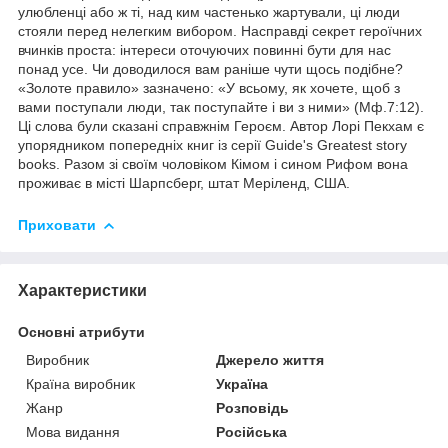
улюбленці або ж ті, над ким частенько жартували, ці люди
стояли перед нелегким вибором. Насправді секрет героїчних
вчинків проста: інтереси оточуючих повинні бути для нас
понад усе. Чи доводилося вам раніше чути щось подібне?
«Золоте правило» зазначено: «У всьому, як хочете, щоб з
вами поступали люди, так поступайте і ви з ними» (Мф.7:12).
Ці слова були сказані справжнім Героєм. Автор Лорі Пекхам є
упорядником попередніх книг із серії Guide's Greatest story
books. Разом зі своїм чоловіком Кімом і сином Рифом вона
проживає в місті Шарпсберг, штат Меріленд, США.
Приховати
Характеристики
Основні атрибути
Виробник
Джерело життя
Країна виробник
Україна
Жанр
Розповідь
Мова видання
Російська