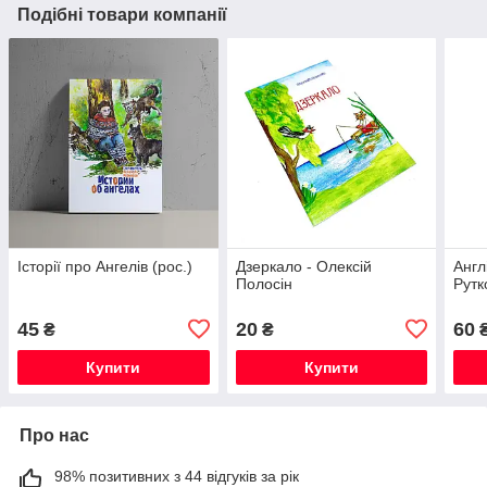
Подібні товари компанії
Історії про Ангелів (рос.)
Дзеркало - Олексій
Англ
Полосін
Рутк
45
20
60
₴
₴
Купити
Купити
Про нас
98% позитивних з 44 відгуків за рік