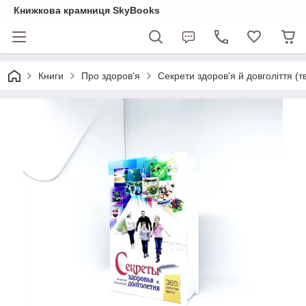
Книжкова крамниця SkyBooks
Книги
Про здоров'я
Секрети здоров'я й довголіття (т