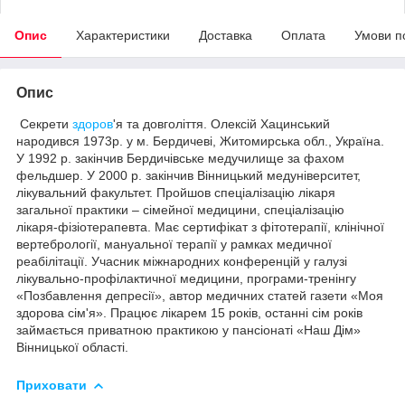
Опис
Характеристики
Доставка
Оплата
Умови п
Опис
Секрети
здоров
'я та довголіття. Олексій Хацинський
народився 1973р. у м. Бердичеві, Житомирська обл., Україна.
У 1992 р. закінчив Бердичівське медучилище за фахом
фельдшер. У 2000 р. закінчив Вінницький медуніверситет,
лікувальний факультет. Пройшов спеціалізацію лікаря
загальної практики – сімейної медицини, спеціалізацію
лікаря-фізіотерапевта. Має сертифікат з фітотерапії, клінічної
вертебрології, мануальної терапії у рамках медичної
реабілітації. Учасник міжнародних конференцій у галузі
лікувально-профілактичної медицини, програми-тренінгу
«Позбавлення депресії», автор медичних статей газети «Моя
здорова сім'я». Працює лікарем 15 років, останні сім років
займається приватною практикою у пансіонаті «Наш Дім»
Вінницької області.
Приховати