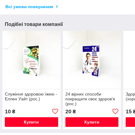
Всі умови повернення
Подібні товари компанії
Служіння здоровою їжею -
24 вірних способи
Здор
Еллен Уайт (рос.)
покращити своє здоров'я
(хор
(рос.)
10
20
15
₴
₴
Купити
Купити