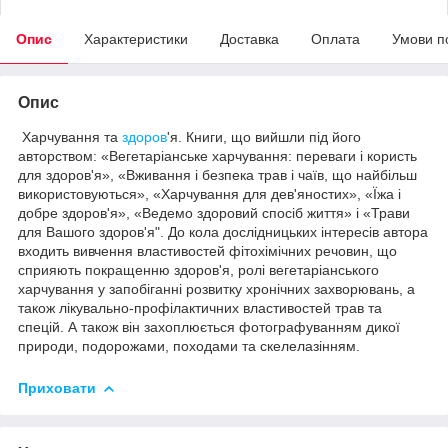
Опис
Характеристики
Доставка
Оплата
Умови п
Опис
Харчування та
здоров
'я. Книги, що вийшли під його
авторством: «Вегетаріанське харчування: переваги і користь
для здоров'я», «Вживання і безпека трав і чаїв, що найбільш
використовуються», «Харчування для дев'яностих», «Їжа і
добре здоров'я», «Ведемо здоровий спосіб життя» і «Трави
для Вашого здоров'я". До кола дослідницьких інтересів автора
входить вивчення властивостей фітохімічних речовин, що
сприяють покращенню здоров'я, ролі вегетаріанського
харчування у запобіганні розвитку хронічних захворювань, а
також лікувально-профілактичних властивостей трав та
спецій. А також він захоплюється фотографуванням дикої
природи, подорожами, походами та скелелазінням.
Приховати