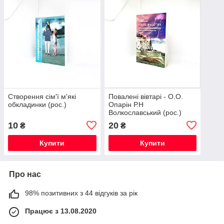
Створення сім'ї м'які
Повалені вівтарі - О.О.
обкладинки (рос.)
Опарін Р.Н
Волкославський (рос.)
10
20
₴
₴
Купити
Купити
Про нас
98% позитивних з 44 відгуків за рік
Працює з 13.08.2020