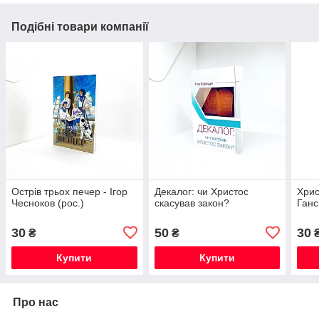
Подібні товари компанії
Острів трьох печер - Ігор
Декалог: чи Христос
Хрис
Чесноков (рос.)
скасував закон?
Ганс
30
50
30
₴
₴
Купити
Купити
Про нас