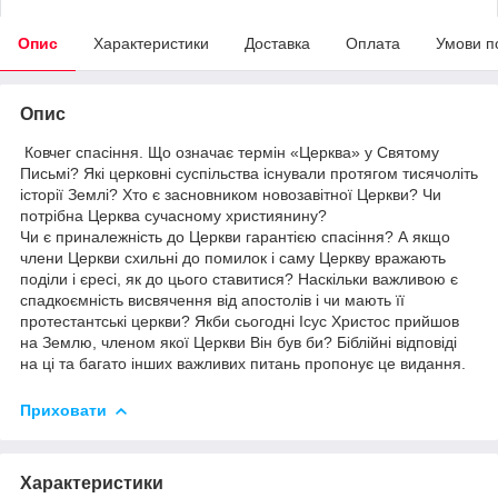
Опис
Характеристики
Доставка
Оплата
Умови п
Опис
Ковчег спасіння. Що означає термін «Церква» у Святому
Письмі? Які церковні суспільства існували протягом тисячоліть
історії Землі? Хто є засновником новозавітної Церкви? Чи
потрібна Церква сучасному християнину?
Чи є приналежність до Церкви гарантією спасіння? А якщо
члени Церкви схильні до помилок і саму Церкву вражають
поділи і єресі, як до цього ставитися? Наскільки важливою є
спадкоємність висвячення від апостолів і чи мають її
протестантські церкви? Якби сьогодні Ісус Христос прийшов
на Землю, членом якої Церкви Він був би? Біблійні відповіді
на ці та багато інших важливих питань пропонує це видання.
Приховати
Характеристики