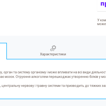
У ком
может
Характеристики
, орган та систему організму і може впливати на всі види діяльнос
є мозок. Отруєння алкоголем перешкоджає утворенню білків у мозк
, центральну нервову і травну системи та призводить до тяжких з