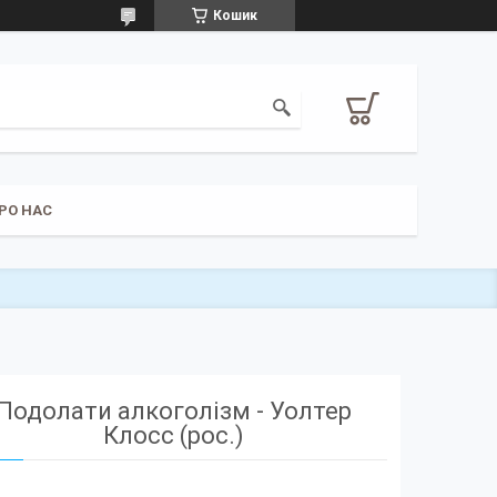
Кошик
РО НАС
Подолати алкоголізм - Уолтер
Клосс (рос.)