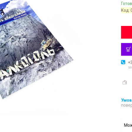
Готов
Код:
+3
м
повер