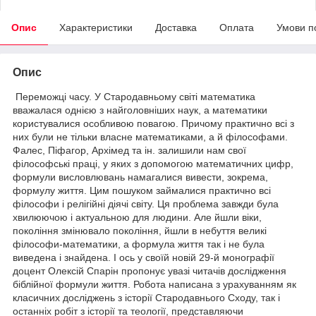
Опис
Характеристики
Доставка
Оплата
Умови п
Опис
Переможці часу. У Стародавньому світі математика
вважалася однією з найголовніших наук, а математики
користувалися особливою повагою. Причому практично всі з
них були не тільки власне математиками, а й філософами.
Фалес, Піфагор, Архімед та ін. залишили нам свої
філософські праці, у яких з допомогою математичних цифр,
формули висловлювань намагалися вивести, зокрема,
формулу життя. Цим пошуком займалися практично всі
філософи і релігійні діячі світу. Ця проблема завжди була
хвилюючою і актуальною для людини. Але йшли віки,
покоління змінювало покоління, йшли в небуття великі
філософи-математики, а формула життя так і не була
виведена і знайдена. І ось у своїй новій 29-й монографії
доцент Олексій Спарін пропонує увазі читачів дослідження
біблійної формули життя. Робота написана з урахуванням як
класичних досліджень з історії Стародавнього Сходу, так і
останніх робіт з історії та теології, представляючи