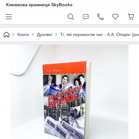
Книжкова крамниця SkyBooks
Книги
Духовні
Ті, які перемогли час - А.А. Опарін (ро