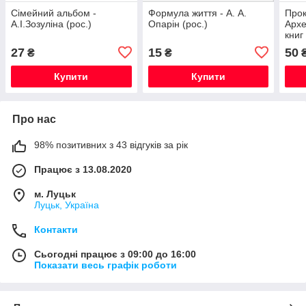
Сімейний альбом -
Формула життя - А. А.
Прок
А.І.Зозуліна (рос.)
Опарін (рос.)
Архе
книг 
Опар
27
15
50
₴
₴
Купити
Купити
Про нас
98% позитивних з 43 відгуків за рік
Працює з 13.08.2020
м. Луцьк
Луцьк, Україна
Контакти
Сьогодні працює з 09:00 до 16:00
Показати весь графік роботи