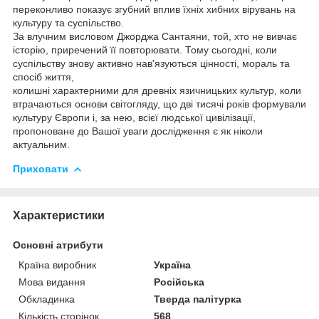
переконливо показує згубний вплив їхніх хибних вірувань на
культуру та суспільство.
За влучним висловом Джорджа Сантаяни, той, хто не вивчає
історію, приречений її повторювати. Тому сьогодні, коли
суспільству знову активно нав'язуються цінності, мораль та
спосіб життя,
колишні характерними для древніх язичницьких культур, коли
втрачаються основи світогляду, що дві тисячі років формували
культуру Європи і, за нею, всієї людської цивілізації,
пропоноване до Вашої уваги дослідження є як ніколи
актуальним.
Приховати
Характеристики
Основні атрибути
Країна виробник
Україна
Мова видання
Російська
Обкладинка
Тверда палітурка
Кількість сторінок
568