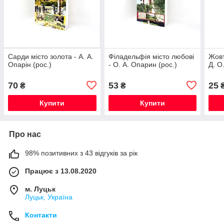
Сарди місто золота - А. А.
Філадельфія місто любові
Жовт
Опарін (рос.)
- О. А. Опарин (рос.)
Д. О
70
53
25
₴
₴
Купити
Купити
Про нас
98% позитивних з 43 відгуків за рік
Працює з 13.08.2020
м. Луцьк
Луцьк, Україна
Контакти