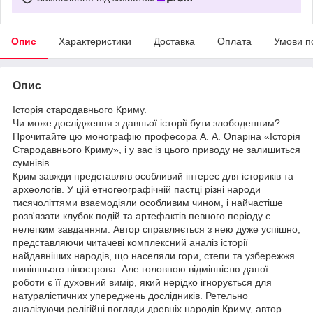
Опис
Характеристики
Доставка
Оплата
Умови п
Опис
Історія стародавнього Криму.
Чи може дослідження з давньої історії бути злободенним?
Прочитайте цю монографію професора А. А. Опаріна «Історія
Стародавнього Криму», і у вас із цього приводу не залишиться
сумнівів.
Крим завжди представляв особливий інтерес для істориків та
археологів. У цій етногеографічній пастці різні народи
тисячоліттями взаємодіяли особливим чином, і найчастіше
розв'язати клубок подій та артефактів певного періоду є
нелегким завданням. Автор справляється з нею дуже успішно,
представляючи читачеві комплексний аналіз історії
найдавніших народів, що населяли гори, степи та узбережжя
нинішнього півострова. Але головною відмінністю даної
роботи є її духовний вимір, який нерідко ігнорується для
натуралістичних упереджень дослідників. Ретельно
аналізуючи релігійні погляди древніх народів Криму, автор