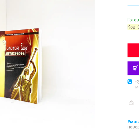
Готов
Код:
+3
м
повер