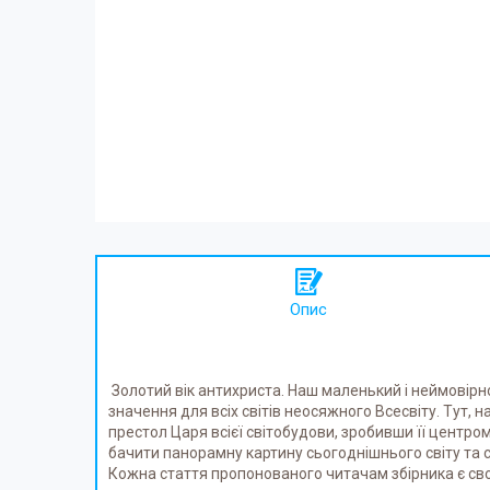
Опис
Золотий вік антихриста. Наш маленький і неймовірн
значення для всіх світів неосяжного Всесвіту. Тут, н
престол Царя всієї світобудови, зробивши її центро
бачити панорамну картину сьогоднішнього світу та с
Кожна стаття пропонованого читачам збірника є сво