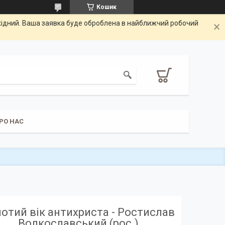
Кошик
ихідний. Ваша заявка буде оброблена в найближчий робочий
РО НАС
отий вік антихриста - Ростислав
Волкославський (рос.)