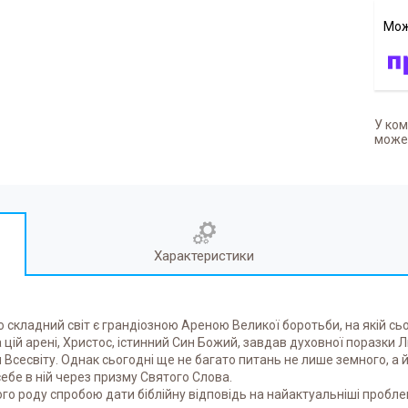
У ком
может
Характеристики
о складний світ є грандіозною Ареною Великої боротьби, на якій с
а цій арені, Христос, істинний Син Божий, завдав духовної поразки Л
м Всесвіту. Однак сьогодні ще не багато питань не лише земного, а
ебе в ній через призму Святого Слова.
го роду спробою дати біблійну відповідь на найактуальніші пробле